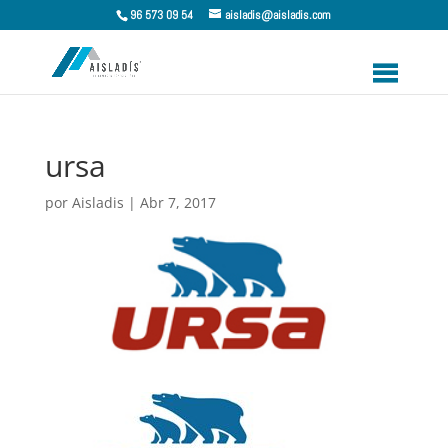
96 573 09 54
aisladis@aisladis.com
ursa
por
Aisladis
|
Abr 7, 2017